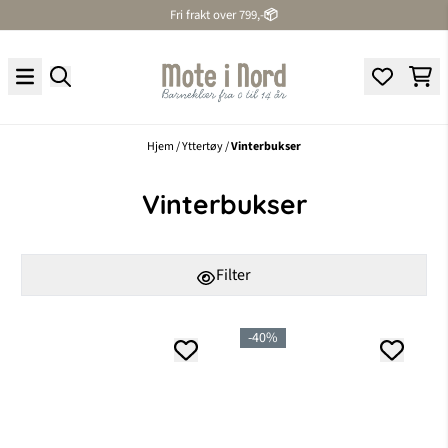
Fri frakt over 799,-
📦
Hopp til innhold
Hjem
/
Yttertøy
/
Vinterbukser
Vinterbukser
Filter
-40%