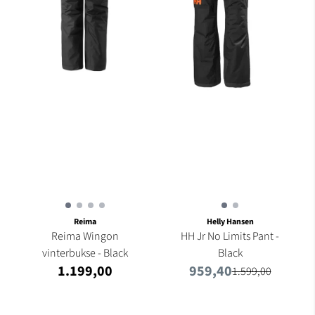
Reima
Helly Hansen
Reima Wingon
HH Jr No Limits Pant -
vinterbukse - Black
Black
1.199,00
959,40
1.599,00