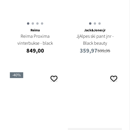
Reima
Jack&Jones jr
Reima Proxima
JjAlpes ski pant jnr -
vinterbukse - black
Black beauty
849,00
359,97
599,95
-40%