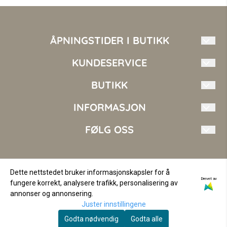
ÅPNINGSTIDER I BUTIKK
Mandag - Fredag: 10.00 - 17.00
KUNDESERVICE
Torsdag 10.00 - 18.00
Lørdag 10.00 - 16.00
Mote i Nord AS
BUTIKK
Søndag Stengt
kundeservice@moteinord.no
INFORMASJON
Vilkår
+47 410 14 144
Kontakt oss
FØLG OSS
Fosseng 2
Om oss
9151 Storslett
Opprett konto
Facebook
Norge
Logg inn
Instagram
Dette nettstedet bruker informasjonskapsler for å
Drevet av
fungere korrekt, analysere trafikk, personalisering av
© Copyright Company, org. nr 936562256
annonser og annonsering.
Juster innstillingene
Godta nødvendig
Godta alle