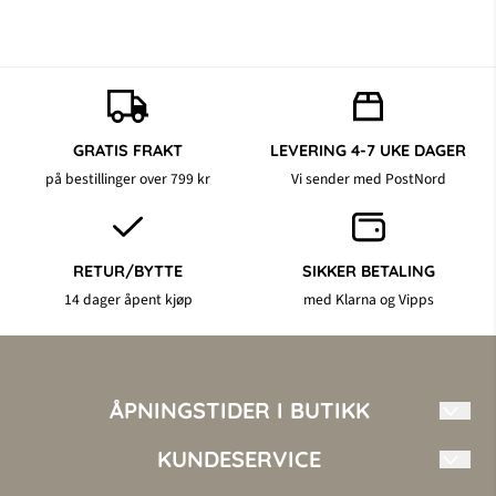
GRATIS FRAKT
LEVERING 4-7 UKE DAGER
på bestillinger over 799 kr
Vi sender med PostNord
RETUR/BYTTE
SIKKER BETALING
14 dager åpent kjøp
med Klarna og Vipps
ÅPNINGSTIDER I BUTIKK
Mandag - Fredag: 10.00 - 17.00
KUNDESERVICE
Torsdag 10.00 - 18.00
Lørdag 10.00 - 16.00