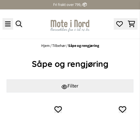
Fri frakt over 799,-
📦
Hopp til innhold
Hjem
/
Tilbehør
/
Såpe og rengjøring
Såpe og rengjøring
Filter