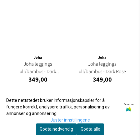
Joha
Joha
Joha leggings
Joha leggings
ull/bambus - Dark
ull/bambus - Dark Rose
349,00
349,00
Denim
Dette nettstedet bruker informasjonskapsler for å
Drevet av
fungere korrekt, analysere trafikk, personalisering av
annonser og annonsering.
Juster innstillingene
Godta nødvendig
Godta alle