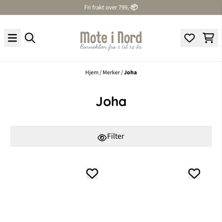
Fri frakt over 799,-
📦
Hopp til innhold
Hjem
/
Merker
/
Joha
Joha
Filter