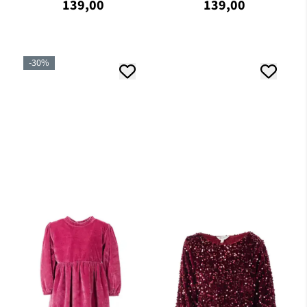
139,00
139,00
Blåfarger, ...
hvit ...
-30%