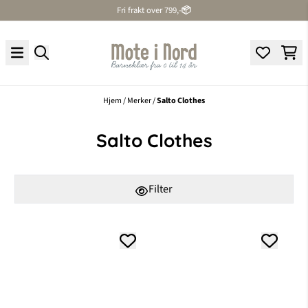
Fri frakt over 799,-
📦
Hopp til innhold
Hjem
/
Merker
/
Salto Clothes
Salto Clothes
Filter