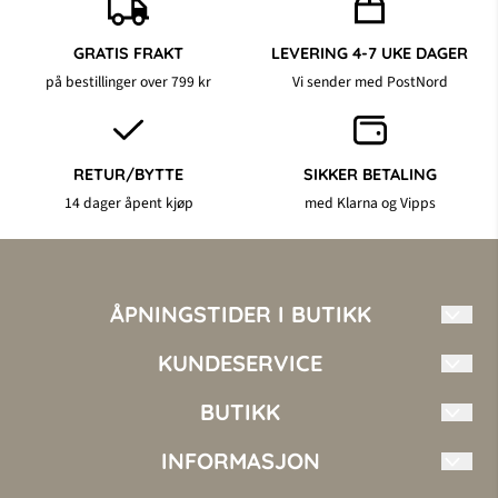
GRATIS FRAKT
LEVERING 4-7 UKE DAGER
på bestillinger over 799 kr
Vi sender med PostNord
RETUR/BYTTE
SIKKER BETALING
14 dager åpent kjøp
med Klarna og Vipps
ÅPNINGSTIDER I BUTIKK
Mandag - Fredag: 10.00 - 17.00
KUNDESERVICE
Torsdag 10.00 - 18.00
Lørdag 10.00 - 16.00
Mote i Nord AS
BUTIKK
Søndag Stengt
kundeservice@moteinord.no
INFORMASJON
Vilkår
+47 410 14 144