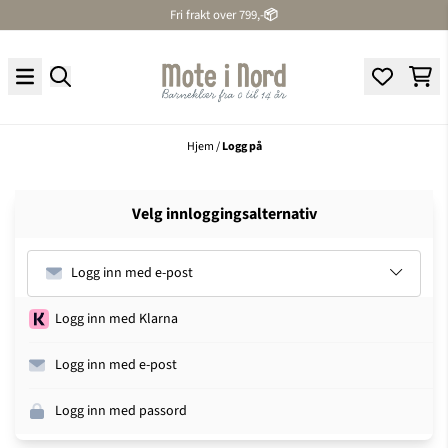
Hopp til innhold
Fri frakt over 799,-
📦
Hjem
/
Logg på
Velg innloggingsalternativ
Logg inn med e-post
Logg inn med Klarna
Logg inn med e-post
Logg inn med passord