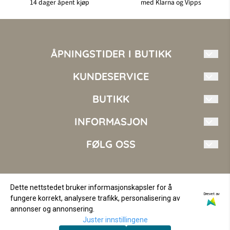
14 dager åpent kjøp
med Klarna og Vipps
ÅPNINGSTIDER I BUTIKK
Mandag - Fredag: 10.00 - 17.00
KUNDESERVICE
Torsdag 10.00 - 18.00
Lørdag 10.00 - 16.00
Mote i Nord AS
BUTIKK
Søndag Stengt
kundeservice@moteinord.no
INFORMASJON
Vilkår
+47 410 14 144
Kontakt oss
FØLG OSS
Fosseng 2
Om oss
9151 Storslett
Opprett konto
Facebook
Norge
Logg inn
Instagram
Dette nettstedet bruker informasjonskapsler for å
Drevet av
fungere korrekt, analysere trafikk, personalisering av
© Copyright Company, org. nr 936562256
annonser og annonsering.
Juster innstillingene