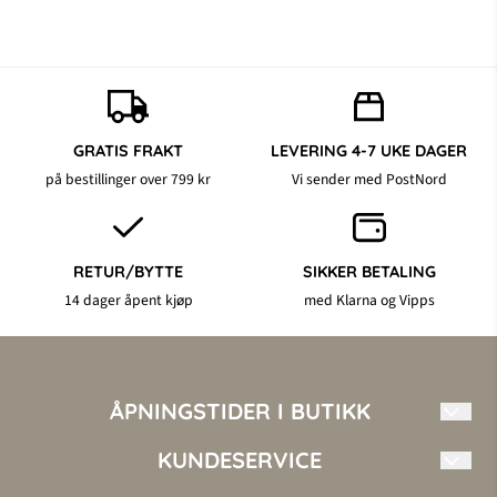
GRATIS FRAKT
LEVERING 4-7 UKE DAGER
på bestillinger over 799 kr
Vi sender med PostNord
RETUR/BYTTE
SIKKER BETALING
14 dager åpent kjøp
med Klarna og Vipps
ÅPNINGSTIDER I BUTIKK
Mandag - Fredag: 10.00 - 17.00
KUNDESERVICE
Torsdag 10.00 - 18.00
Lørdag 10.00 - 16.00