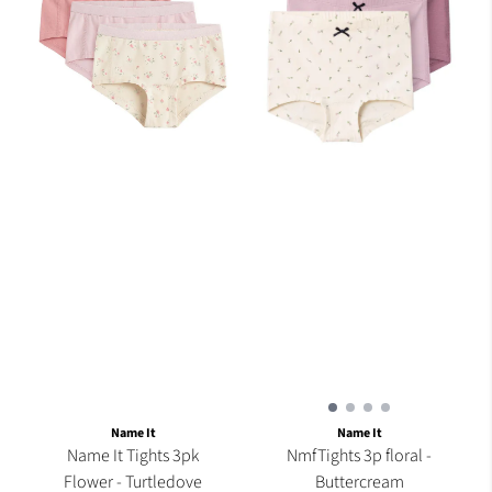
Name It
Name It
Name It Tights 3pk
NmfTights 3p floral -
Flower - Turtledove
Buttercream