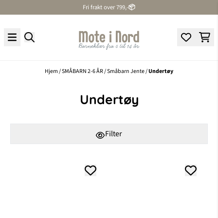
Fri frakt over 799,-
📦
Hopp til innhold
Hjem
/
SMÅBARN 2-6 ÅR
/
Småbarn Jente
/
Undertøy
Undertøy
Filter