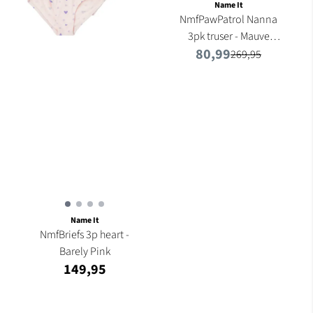
Name It
NmfPawPatrol Nanna
3pk truser - Mauve
80,99
Shadows
269,95
Name It
NmfBriefs 3p heart -
Barely Pink
149,95