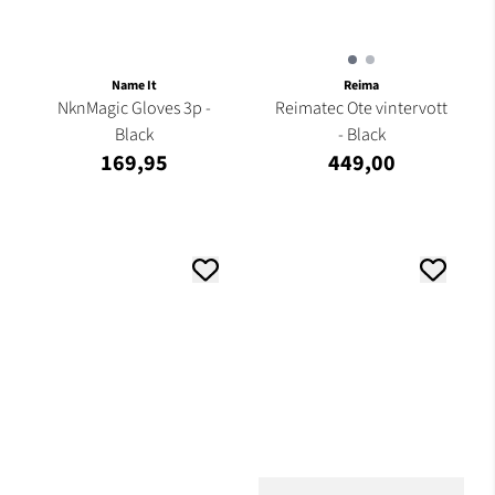
Name It
Reima
NknMagic Gloves 3p -
Reimatec Ote vintervott
Black
- Black
169,95
449,00