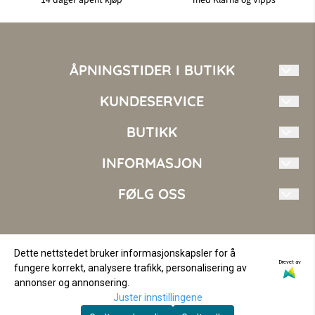
ÅPNINGSTIDER I BUTIKK
Mandag - Fredag: 10.00 - 17.00
KUNDESERVICE
Torsdag 10.00 - 18.00
Lørdag 10.00 - 16.00
Mote i Nord AS
BUTIKK
Søndag Stengt
kundeservice@moteinord.no
INFORMASJON
Vilkår
+47 410 14 144
Kontakt oss
FØLG OSS
Fosseng 2
Om oss
9151 Storslett
Opprett konto
Facebook
Norge
Logg inn
Instagram
Dette nettstedet bruker informasjonskapsler for å
Drevet av
fungere korrekt, analysere trafikk, personalisering av
© Copyright Company, org. nr 936562256
annonser og annonsering.
Juster innstillingene