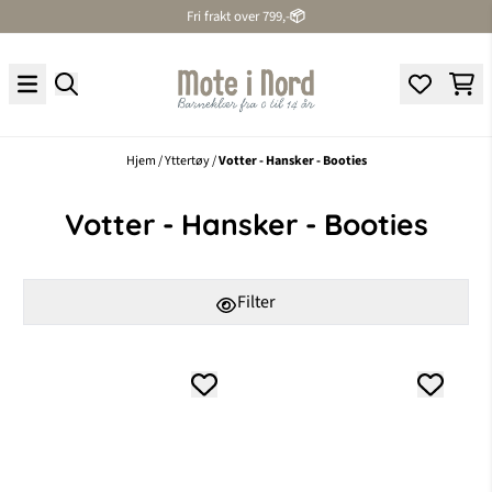
Fri frakt over 799,-
📦
Hopp til innhold
Hjem
/
Yttertøy
/
Votter - Hansker - Booties
Votter - Hansker - Booties
Filter