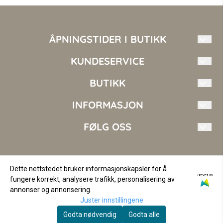
ÅPNINGSTIDER I BUTIKK
Mandag - Fredag: 10.00 - 17.00
KUNDESERVICE
Torsdag 10.00 - 18.00
Lørdag 10.00 - 16.00
Mote i Nord AS
BUTIKK
Søndag Stengt
kundeservice@moteinord.no
INFORMASJON
Vilkår
+47 410 14 144
Kontakt oss
FØLG OSS
Fosseng 2
Om oss
9151 Storslett
Opprett konto
Facebook
Norge
Logg inn
Instagram
Dette nettstedet bruker informasjonskapsler for å
Drevet av
fungere korrekt, analysere trafikk, personalisering av
© Copyright Company, org. nr 936562256
annonser og annonsering.
Juster innstillingene
Godta nødvendig
Godta alle