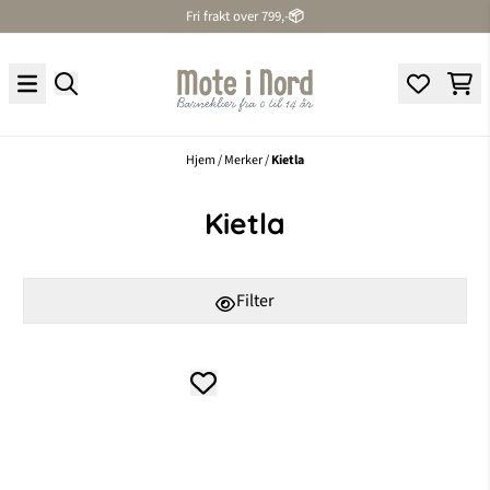
Fri frakt over 799,-
📦
Hopp til innhold
Hjem
/
Merker
/
Kietla
Kietla
Filter